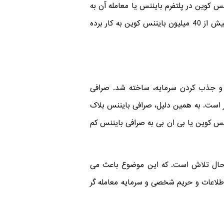
 را پرداخت کنند. از BNB استفاده می کنند. خرید بایننس کوین در پلتفرم بایننس یا معامله آن به
منظور پرداخت کارمزد ها مورد استفاده حدود 2 میلیون کاربر قرار گرفته است. در واقع در 127 میلیارد معامله، رقمی بیش از 40 میلیون بایننس کوین به کار برده
بایننس کوین، آینده خوبی پیش رو دارد. این ارز دیجیتالی، برای گسترش دادن صرافی بایننس (Binance) و جذب کردن سرمایه، ساخته شد. صرافی
ر است. به همین دلیل، صرافی بایننس بلاک
بایننس کوین یا بی ان بی به صرافی بایننس کم
دیمی (سنتی) در حال تلاش است. که این موضوع باعث می
طلاعات و حریم شخصی و سرمایه معامله گر