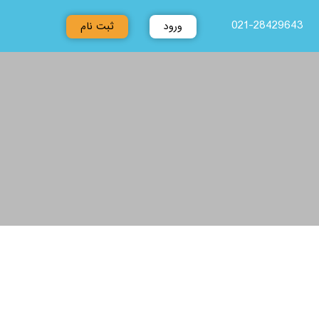
021-28429643
ورود
ثبت نام