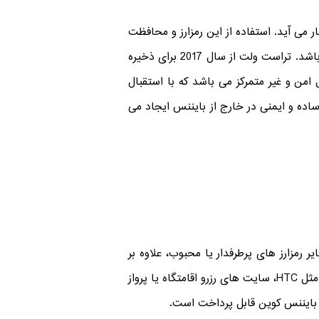
می آید. استفاده از این رمزارز و محافظت
از آن، چندان دشوار نمی باشد. Trust wallet (تراست ولت) به عنوان بهترین کیف گول در جهت نگهداری از BNB می باشد. تراست ولت از سال 2017 برای ذخیره
اتریوم است. در سال 2017 اندازی شد و یک کیف پول امن و غیر متمرکز می باشد که با استقبال
ساده و ایمنی در خارج از بایننس ایجاد می
 رمزارز های پرطرفدار یا محبوب، علاوه بر
اینکه به عنوان توکین ایفای نقش می کند. برای پرداخت هزینه ها یا مخارج اعم از پرداخت هزینه کالا در سایت های مثل HTC، سایت های رزرو اقامتگاه یا پرواز