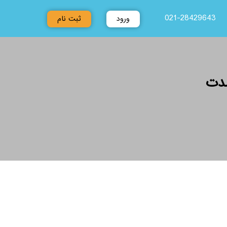
021-28429643
ورود
ثبت نام
مدت