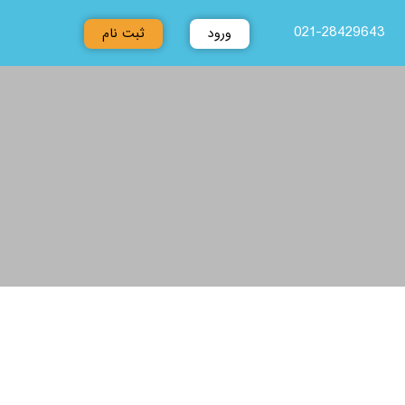
021-28429643
ورود
ثبت نام